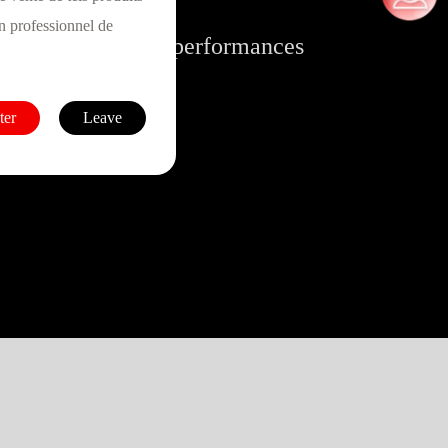
n professionnel de
Find a Doctor
force inflexible et performances
ter
Leave