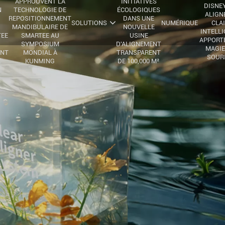
APPROUVENT LA
INITIATIVES
DISNEY
N
TECHNOLOGIE DE
ÉCOLOGIQUES
ALIGN
REPOSITIONNEMENT
DANS UNE
SOLUTIONS
NUMÉRIQUE
CLA
MANDIBULAIRE DE
NOUVELLE
INTELL
TEE
SMARTEE AU
USINE
APPORTE
SYMPOSIUM
D'ALIGNEMENT
MAGIE
ENT
MONDIAL À
TRANSPARENT
SOUR
E
KUNMING
DE 100,000 M²