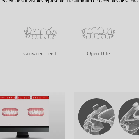
urs dentaires invisibles représentent le summum de décennies de science
Crowded Teeth
Open Bite