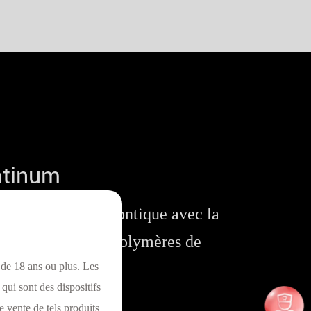
atinum
expérience orthodontique avec la
ion de matériaux polymères de
 de 18 ans ou plus. Les
qui sont des dispositifs
e vente de tels produits