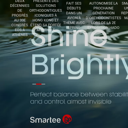
DEUX
PRÉSENTE DES
FAIT SES
AUTONOMISE LA
SM
DÉCENNIES
SOLUTIONS
DÉBUTS
PROCHAINE
UN
DE
ORTHODONTIQUES
DANS UN
GÉNÉRATION
REP
PROGRÈS
ICONIQUES À
AVION À
D'ORTHODONTISTES
M
AU 99E
HONG KONG ET
THÈME AVEC
LORS DE LA 2E
CONGRÈS
ÉTEND SA PORTÉE
SPRING
EXPOSITION HADO
EOS À
MONDIALE
AIRLINES
ATHÈNES