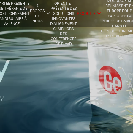
MONDIAUX SE
ARTEE PRÉSENTE
ORIENT ET
À
RÉUNISSENT E
E THÉRAPIE DE
PRÉSENTE DES
PROPOS
EUROPE POUR
OSITIONNEMENT
SOLUTIONS
PRODUITS
DE
EXPLORER LA
ANDIBULAIRE À
INNOVANTES
NOUS
PERCÉE DE SMAR
VALENCE
D'ALIGNEMENT
DANS LE
CLAIR LORS
REPOSITIONNEM
DES
MANDIBULAIR
CONFÉRENCES
DE RIYAD