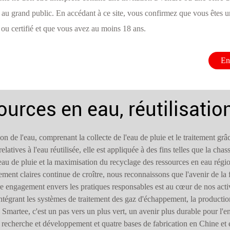
u grand public. En accédant à ce site, vous confirmez que vous êtes u
 ou certifié et que vous avez au moins 18 ans.
En
urces en eau, réutilisation
n de l'eau, comprenant la collecte de l'eau de pluie et le traitement grâ
latives à l'eau réutilisée, elle est appliquée à des fins telles que la chass
l'eau de pluie et la maximisation du recyclage des ressources en eau régi
nt claires continue de croître, nous reconnaissons que l'avenir de la fa
engagement envers les pratiques responsables est au cœur de nos activi
ntégrant les systèmes de traitement des gaz d'échappement, la production
de Smartee, c'est un pas vers un plus vert, un avenir plus durable pour l'e
 recherche et développement et quatre bases de fabrication en Chine e