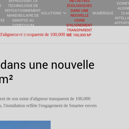
APPROUVENT LA
INITIATIVES
DISNEY
N
TECHNOLOGIE DE
ÉCOLOGIQUES
ALIGN
REPOSITIONNEMENT
DANS UNE
SOLUTIONS
NUMÉRIQUE
CLA
MANDIBULAIRE DE
NOUVELLE
INTELL
TEE
SMARTEE AU
USINE
APPORTE
SYMPOSIUM
D'ALIGNEMENT
MAGIE
ENT
MONDIAL À
TRANSPARENT
SOUR
 d'alignement transparent de 100,000 m²
E
KUNMING
DE 100,000 M²
 dans une nouvelle
 m²
ent de son usine d'aligneur transparent de 100,000
, l'installation reflète l'engagement de Smartee envers