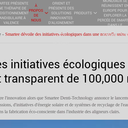
MONDIAUX SE
ARTEE PRÉSENTE
ORIENT ET
À
RÉUNISSENT E
E THÉRAPIE DE
PRÉSENTE DES
PROPOS
EUROPE POUR
OSITIONNEMENT
SOLUTIONS
PRODUITS
DE
EXPLORER LA
ANDIBULAIRE À
INNOVANTES
NOUS
PERCÉE DE SMAR
VALENCE
D'ALIGNEMENT
DANS LE
CLAIR LORS
REPOSITIONNEM
DES
e
Smartee dévoile des initiatives écologiques dans une nouvelle usine
MANDIBULAIR
CONFÉRENCES
DE RIYAD
s initiatives écologiques
t transparent de 100,000
tre l'innovation alors que Smartee Denti-Technology annonce le lancem
ons, d'initiatives d'énergie solaire et de systèmes de recyclage de l'eau
s la fabrication éco-consciente dans l'industrie des aligneurs clairs.