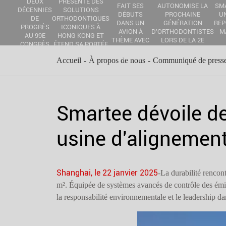
DEUX
PRÉSENTE DES
FAIT SES
AUTONOMISE LA
SM
DÉCENNIES
SOLUTIONS
DÉBUTS
PROCHAINE
UN
DE
ORTHODONTIQUES
DANS UN
GÉNÉRATION
REP
PROGRÈS
ICONIQUES À
AVION À
D'ORTHODONTISTES
M
AU 99E
HONG KONG ET
THÈME AVEC
LORS DE LA 2E
CONGRÈS
ÉTEND SA PORTÉE
SPRING
EXPOSITION HADO
EOS À
MONDIALE
AIRLINES
Accueil
À propos de nous
Communiqué de press
ATHÈNES
Smartee dévoile de
usine d'alignemen
Shanghai, le 22 janvier 2025
-La durabilité rencon
m². Équipée de systèmes avancés de contrôle des émissi
la responsabilité environnementale et le leadership dan