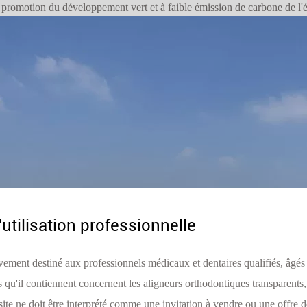
la promotion du développement vert et à faible émission de carbone de l'
'utilisation professionnelle
vement destiné aux professionnels médicaux et dentaires qualifiés, âgés
s qu'il contiennent concernent les aligneurs orthodontiques transparents, 
ite ne doit être interprété comme une invitation à vendre ou une offre d